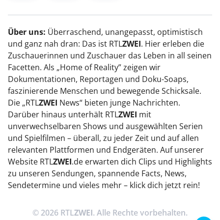
Über uns:
Überraschend, unangepasst, optimistisch
und ganz nah dran: Das ist RTL
ZWEI
. Hier erleben die
Zuschauerinnen und Zuschauer das Leben in all seinen
Facetten. Als „Home of Reality” zeigen wir
Dokumentationen, Reportagen und Doku-Soaps,
faszinierende Menschen und bewegende Schicksale.
Die „RTL
ZWEI
News“ bieten junge Nachrichten.
Darüber hinaus unterhält RTL
ZWEI
mit
unverwechselbaren Shows und ausgewählten Serien
und Spielfilmen – überall, zu jeder Zeit und auf allen
relevanten Plattformen und Endgeräten. Auf unserer
Website RTL
ZWEI
.de erwarten dich Clips und Highlights
zu unseren Sendungen, spannende Facts, News,
Sendetermine und vieles mehr – klick dich jetzt rein!
© 2026 RTL
ZWEI
. Alle Rechte vorbehalten.