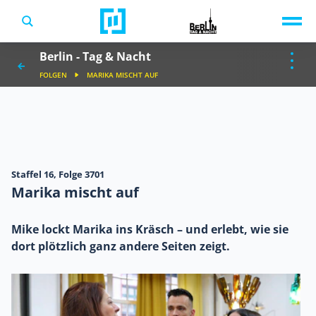
TV-Programm
Berlin - Tag & Nacht
Sendungen A-Z
Musik & Events
FOLGEN
MARIKA MISCHT AUF
Spiele
Staffel 16,
Folge 3701
Marika mischt auf
Mike lockt Marika ins Kräsch – und erlebt, wie sie
dort plötzlich ganz andere Seiten zeigt.