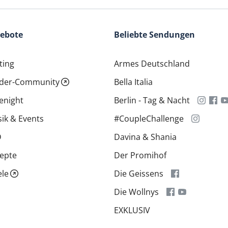
gebote
Beliebte Sendungen
ting
Armes Deutschland
ider-Community
Bella Italia
enight
Berlin - Tag & Nacht
ik & Events
#CoupleChallenge
D
Davina & Shania
epte
Der Promihof
ele
Die Geissens
Die Wollnys
EXKLUSIV