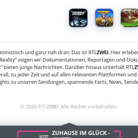
imistisch und ganz nah dran: Das ist RTL
ZWEI
. Hier erleb
of Reality” zeigen wir Dokumentationen, Reportagen und Do
 bieten junge Nachrichten. Darüber hinaus unterhält RTL
Z
rall, zu jeder Zeit und auf allen relevanten Plattformen un
ights zu unseren Sendungen, spannende Facts, News, Sendete
© 2026 RTL
ZWEI
. Alle Rechte vorbehalten.
ZUHAUSE IM GLÜCK -
JETZT