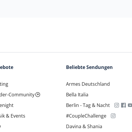
gebote
Beliebte Sendungen
ting
Armes Deutschland
ider-Community
Bella Italia
enight
Berlin - Tag & Nacht
ik & Events
#CoupleChallenge
D
Davina & Shania