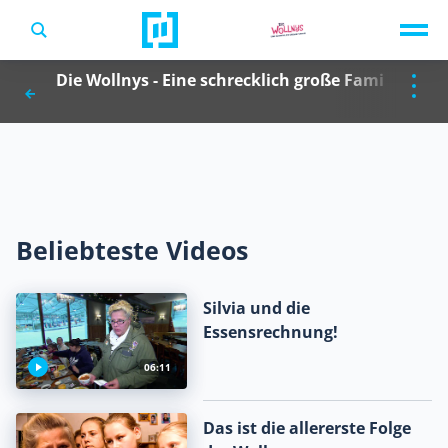
TV-Programm
Die Wollnys - Eine schrecklich große Familie
Sendungen A-Z
Musik & Events
Spiele
Beliebteste Videos
Silvia und die
Essensrechnung!
06:11
Das ist die allererste Folge