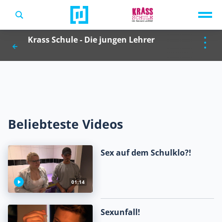
TV-Programm
Krass Schule - Die jungen Lehrer
Sendungen A-Z
Musik & Events
Spiele
Beliebteste Videos
Sex auf dem Schulklo?!
01:14
Sexunfall!