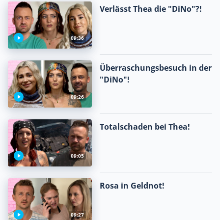
Verlässt Thea die "DiNo"?!
09:36
Überraschungsbesuch in der
"DiNo"!
09:26
Totalschaden bei Thea!
09:05
Rosa in Geldnot!
09:27