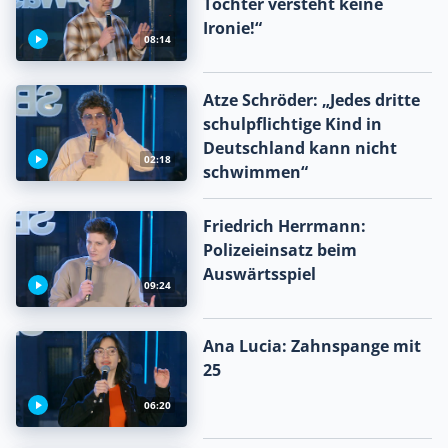
Tochter versteht keine
Ironie!“
08:14
Atze Schröder: „Jedes dritte
schulpflichtige Kind in
Deutschland kann nicht
02:18
schwimmen“
Friedrich Herrmann:
Polizeieinsatz beim
Auswärtsspiel
09:24
Ana Lucia: Zahnspange mit
25
06:20