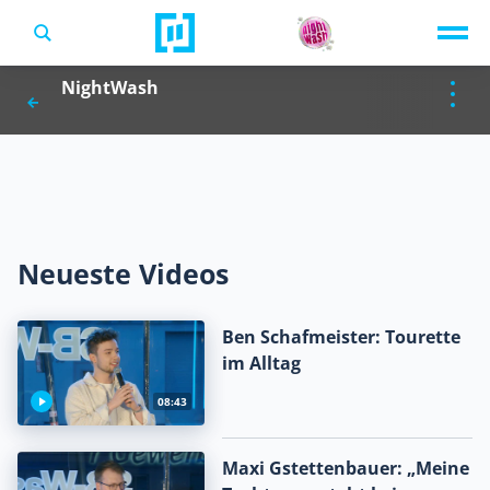
TV-Programm
NightWash
Sendungen A-Z
Musik & Events
Spiele
Neueste Videos
Ben Schafmeister: Tourette
im Alltag
08:43
Maxi Gstettenbauer: „Meine