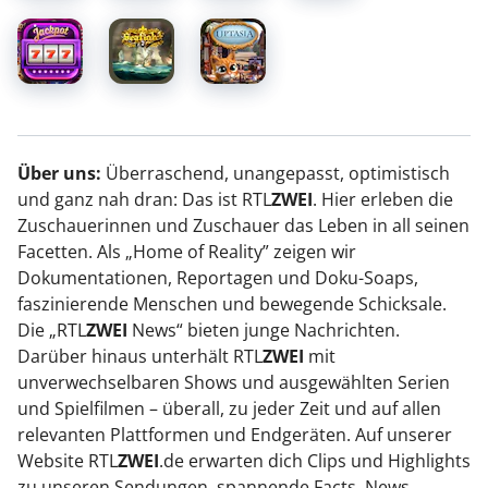
Über uns:
Überraschend, unangepasst, optimistisch
und ganz nah dran: Das ist RTL
ZWEI
. Hier erleben die
Zuschauerinnen und Zuschauer das Leben in all seinen
Facetten. Als „Home of Reality” zeigen wir
Dokumentationen, Reportagen und Doku-Soaps,
faszinierende Menschen und bewegende Schicksale.
Die „RTL
ZWEI
News“ bieten junge Nachrichten.
Darüber hinaus unterhält RTL
ZWEI
mit
unverwechselbaren Shows und ausgewählten Serien
und Spielfilmen – überall, zu jeder Zeit und auf allen
relevanten Plattformen und Endgeräten. Auf unserer
Website RTL
ZWEI
.de erwarten dich Clips und Highlights
zu unseren Sendungen, spannende Facts, News,