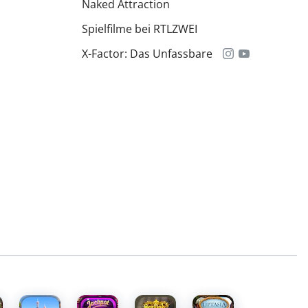
Naked Attraction
Spielfilme bei RTLZWEI
X-Factor: Das Unfassbare