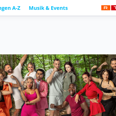
gen A-Z
Musik & Events