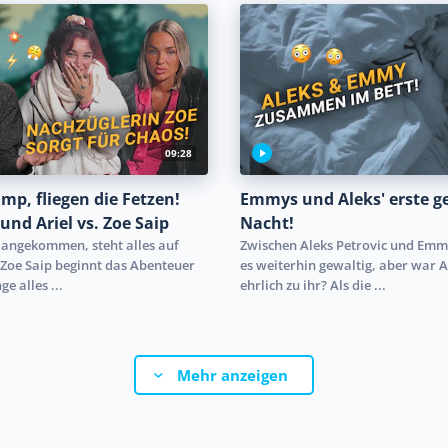
09:28
p, fliegen die Fetzen!
Emmys und Aleks' erste 
nd Ariel vs. Zoe Saip
Nacht!
angekommen, steht alles auf
Zwischen Aleks Petrovic und Emmy
 Zoe Saip beginnt das Abenteuer
es weiterhin gewaltig, aber war 
e alles ...
ehrlich zu ihr? Als die ...
Mehr anzeigen