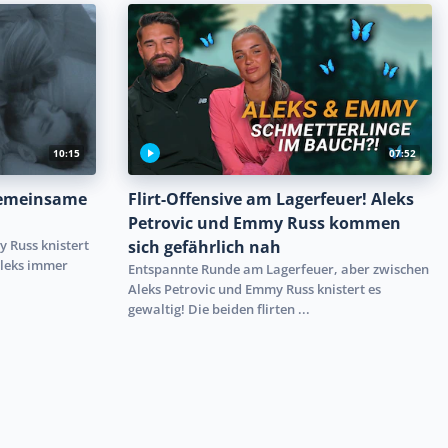
10:15
07:52
gemeinsame
Flirt-Offensive am Lagerfeuer! Aleks
Petrovic und Emmy Russ kommen
 Russ knistert
sich gefährlich nah
Aleks immer
Entspannte Runde am Lagerfeuer, aber zwischen
Aleks Petrovic und Emmy Russ knistert es
gewaltig! Die beiden flirten ...