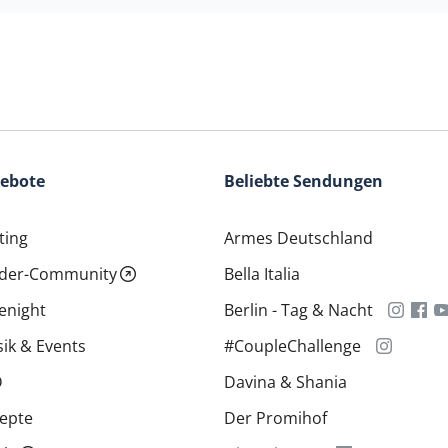
gebote
Beliebte Sendungen
ting
Armes Deutschland
ider-Community
Bella Italia
enight
Berlin - Tag & Nacht
ik & Events
#CoupleChallenge
D
Davina & Shania
epte
Der Promihof