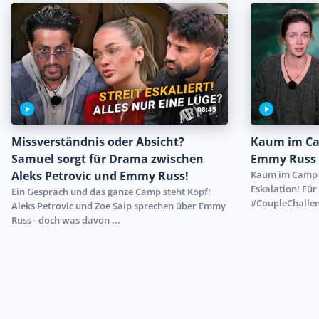
08:45
Missverständnis oder Absicht?
Kaum im Cam
Samuel sorgt für Drama zwischen
Emmy Russ u
Aleks Petrovic und Emmy Russ!
Kaum im Camp 
Eskalation! Für
Ein Gespräch und das ganze Camp steht Kopf!
#CoupleChalleng
Aleks Petrovic und Zoe Saip sprechen über Emmy
Russ - doch was davon ...