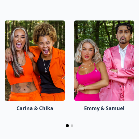
Carina & Chika
Emmy & Samuel