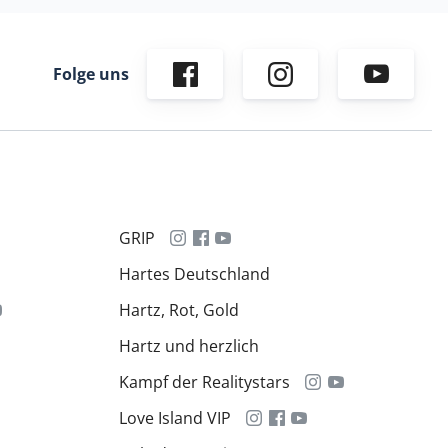
Folge uns
GRIP
Hartes Deutschland
Hartz, Rot, Gold
Hartz und herzlich
Kampf der Realitystars
Love Island VIP