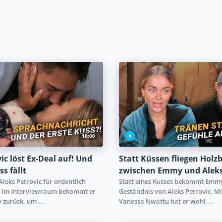
10:00
ic löst Ex-Deal auf! Und
Statt Küssen fliegen Holzb
ss fällt
zwischen Emmy und Aleks 
leks Petrovic für ordentlich
Statt eines Kusses bekommt Emmy
! Im Interviewraum bekommt er
Geständnis von Aleks Petrovic. Mi
 zurück, um ...
Vanessa Nwattu hat er wohl ...