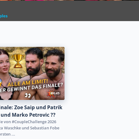
ples
08:45
inale: Zoe Saip und Patrik
 und Marko Petrovic ??
le von #CoupleChallenge 2026
iza Waschke und Sebastian Fobe
rsten ...