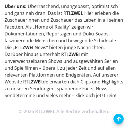
Über uns:
Überraschend, unangepasst, optimistisch
und ganz nah dran: Das ist RTL
ZWEI
. Hier erleben die
Zuschauerinnen und Zuschauer das Leben in all seinen
Facetten. Als „Home of Reality” zeigen wir
Dokumentationen, Reportagen und Doku-Soaps,
faszinierende Menschen und bewegende Schicksale.
Die „RTL
ZWEI
News“ bieten junge Nachrichten.
Darüber hinaus unterhält RTL
ZWEI
mit
unverwechselbaren Shows und ausgewählten Serien
und Spielfilmen – überall, zu jeder Zeit und auf allen
relevanten Plattformen und Endgeräten. Auf unserer
Website RTL
ZWEI
.de erwarten dich Clips und Highlights
zu unseren Sendungen, spannende Facts, News,
Sendetermine und vieles mehr – klick dich jetzt rein!
© 2026 RTL
ZWEI
. Alle Rechte vorbehalten.