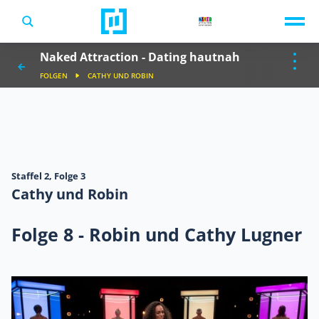
TV-Programm
Naked Attraction - Dating hautnah
Sendungen A-Z
Musik & Events
FOLGEN
CATHY UND ROBIN
Spiele
Staffel 2,
Folge 3
Cathy und Robin
Folge 8 - Robin und Cathy Lugner