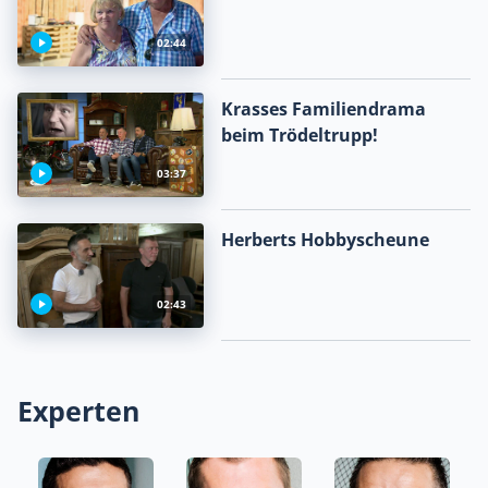
02:44
Krasses Familiendrama
beim Trödeltrupp!
03:37
Herberts Hobbyscheune
02:43
Experten