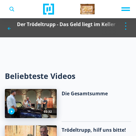
TV-Programm
Der Trödeltrupp - Das Geld liegt im Keller
Sendungen A-Z
Musik & Events
Spiele
Beliebteste Videos
Die Gesamtsumme
02:32
Trödeltrupp, hilf uns bitte!