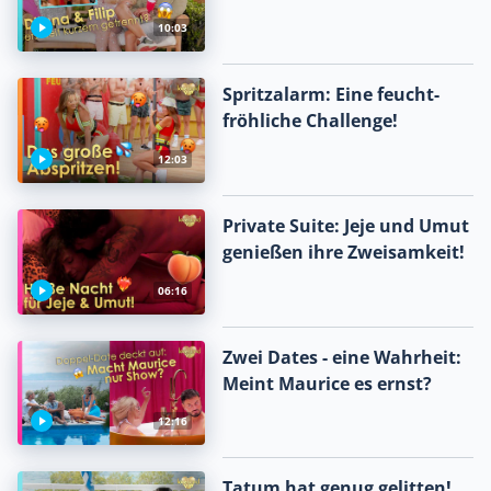
10:03
Spritzalarm: Eine feucht-
fröhliche Challenge!
12:03
Private Suite: Jeje und Umut
genießen ihre Zweisamkeit!
06:16
Zwei Dates - eine Wahrheit:
Meint Maurice es ernst?
12:16
Tatum hat genug gelitten!