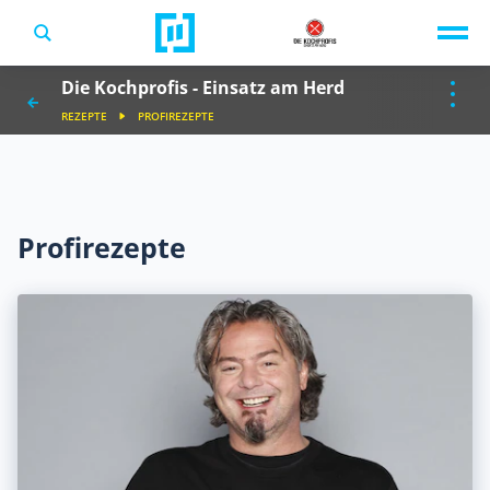
TV-Programm
Die Kochprofis - Einsatz am Herd
Sendungen A-Z
Musik & Events
REZEPTE
PROFIREZEPTE
Spiele
Profirezepte