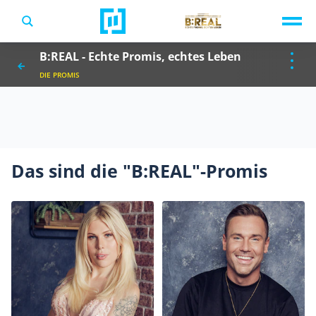
TV-Programm
B:REAL - Echte Promis, echtes Leben
Sendungen A-Z
Musik & Events
DIE PROMIS
Spiele
Das sind die "B:REAL"-Promis