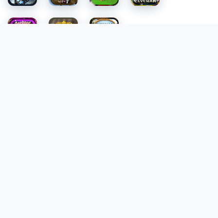
Über uns:
Überraschend, unangepasst, optimistisch
und ganz nah dran: Das ist RTL
ZWEI
. Hier erleben die
Zuschauerinnen und Zuschauer das Leben in all seinen
Facetten. Als „Home of Reality” zeigen wir
Dokumentationen, Reportagen und Doku-Soaps,
faszinierende Menschen und bewegende Schicksale.
Die „RTL
ZWEI
News“ bieten junge Nachrichten.
Darüber hinaus unterhält RTL
ZWEI
mit
unverwechselbaren Shows und ausgewählten Serien
und Spielfilmen – überall, zu jeder Zeit und auf allen
relevanten Plattformen und Endgeräten. Auf unserer
Website RTL
ZWEI
.de erwarten dich Clips und Highlights