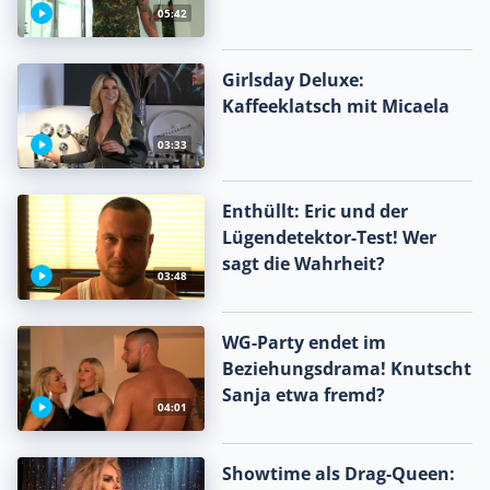
05:42
Girlsday Deluxe:
Kaffeeklatsch mit Micaela
03:33
Enthüllt: Eric und der
Lügendetektor-Test! Wer
sagt die Wahrheit?
03:48
WG-Party endet im
Beziehungsdrama! Knutscht
Sanja etwa fremd?
04:01
Showtime als Drag-Queen: