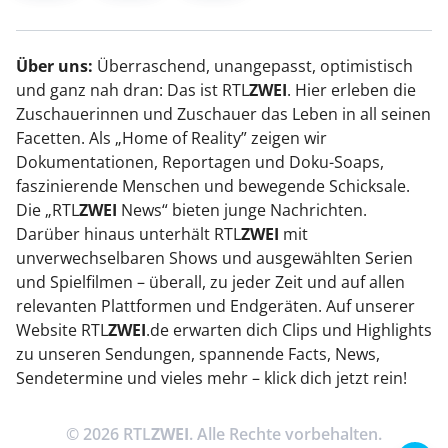
Über uns:
Überraschend, unangepasst, optimistisch
und ganz nah dran: Das ist RTL
ZWEI
. Hier erleben die
Zuschauerinnen und Zuschauer das Leben in all seinen
Facetten. Als „Home of Reality” zeigen wir
Dokumentationen, Reportagen und Doku-Soaps,
faszinierende Menschen und bewegende Schicksale.
Die „RTL
ZWEI
News“ bieten junge Nachrichten.
Darüber hinaus unterhält RTL
ZWEI
mit
unverwechselbaren Shows und ausgewählten Serien
und Spielfilmen – überall, zu jeder Zeit und auf allen
relevanten Plattformen und Endgeräten. Auf unserer
Website RTL
ZWEI
.de erwarten dich Clips und Highlights
zu unseren Sendungen, spannende Facts, News,
Sendetermine und vieles mehr – klick dich jetzt rein!
© 2026 RTL
ZWEI
. Alle Rechte vorbehalten.