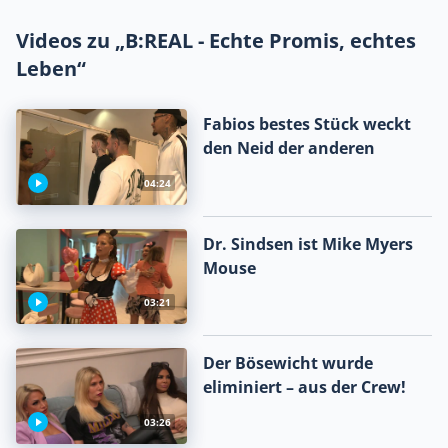
Videos zu „B:REAL - Echte Promis, echtes
Leben“
Fabios bestes Stück weckt
den Neid der anderen
04:24
Dr. Sindsen ist Mike Myers
Mouse
03:21
Der Bösewicht wurde
eliminiert – aus der Crew!
03:26