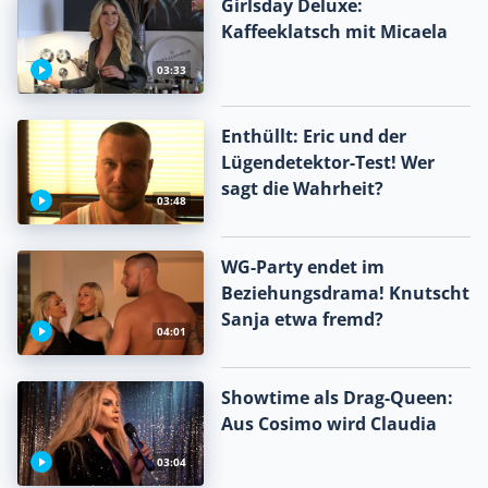
Girlsday Deluxe:
Kaffeeklatsch mit Micaela
03:33
Enthüllt: Eric und der
Lügendetektor-Test! Wer
sagt die Wahrheit?
03:48
WG-Party endet im
Beziehungsdrama! Knutscht
Sanja etwa fremd?
04:01
Showtime als Drag-Queen:
Aus Cosimo wird Claudia
03:04