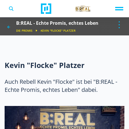
TV-Programm
B:REAL - Echte Promis, echtes Leben
Sendungen A-Z
Musik & Events
DIE PROMIS
KEVIN "FLOCKE" PLATZER
Spiele
Kevin "Flocke" Platzer
Auch Rebell Kevin "Flocke" ist bei "B:REAL -
Echte Promis, echtes Leben" dabei.