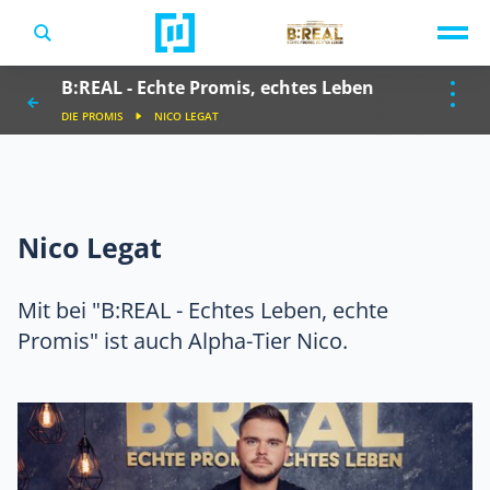
TV-Programm
B:REAL - Echte Promis, echtes Leben
Sendungen A-Z
Musik & Events
DIE PROMIS
NICO LEGAT
Spiele
Nico Legat
Mit bei "B:REAL - Echtes Leben, echte
Promis" ist auch Alpha-Tier Nico.