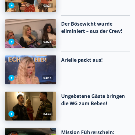
03:21
Der Bösewicht wurde
eliminiert – aus der Crew!
03:26
Arielle packt aus!
03:15
Ungebetene Gäste bringen
die WG zum Beben!
04:49
Mission Führerschein: