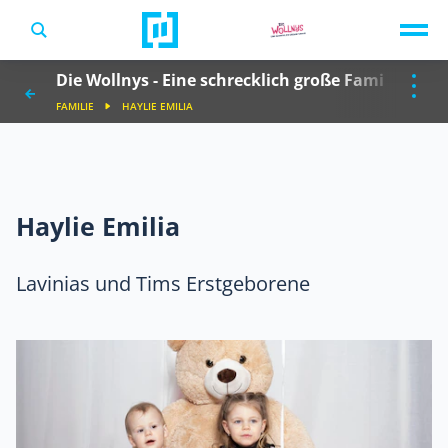
TV-Programm
Die Wollnys - Eine schrecklich große Familie
Sendungen A-Z
Musik & Events
FAMILIE
HAYLIE EMILIA
Spiele
Haylie Emilia
Lavinias und Tims Erstgeborene