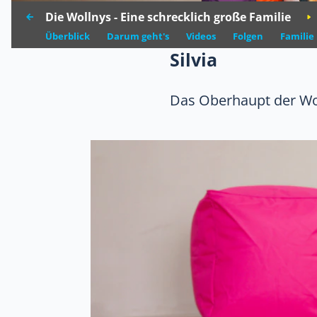
Die Wollnys - Eine schrecklich große Familie
Überblick
Darum geht's
Videos
Folgen
Familie
Silvia
Das Oberhaupt der Wo