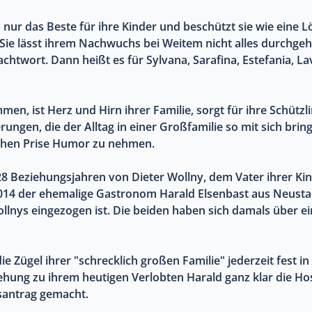
ts nur das Beste für ihre Kinder und beschützt sie wie eine
Sie lässt ihrem Nachwuchs bei Weitem nicht alles durchgeh
chtwort. Dann heißt es für Sylvana, Sarafina, Estefania, La
mmen, ist Herz und Hirn ihrer Familie, sorgt für ihre Schützl
gen, die der Alltag in einer Großfamilie so mit sich bringt
ichen Prise Humor zu nehmen.
 28 Beziehungsjahren von Dieter Wollny, dem Vater ihrer K
g 2014 der ehemalige Gastronom Harald Elsenbast aus Neusta
llnys eingezogen ist. Die beiden haben sich damals über e
die Zügel ihrer "schrecklich großen Familie" jederzeit fest 
iehung zu ihrem heutigen Verlobten Harald ganz klar die Ho
santrag gemacht.