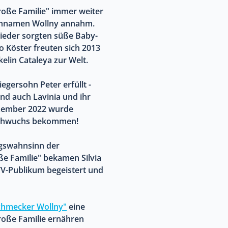
große Familie" immer weiter
Nachnamen Wollny annahm.
ieder sorgten süße Baby-
o Köster freuten sich 2013
elin Cataleya zur Welt.
gersohn Peter erfüllt -
nd auch Lavinia und ihr
Dezember 2022 wurde
Nachwuchs bekommen!
agswahnsinn der
ße Familie" bekamen Silvia
 TV-Publikum begeistert und
chmecker Wollny"
eine
große Familie ernähren