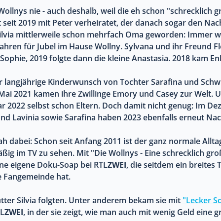
Wollnys nie - auch deshalb, weil die eh schon "schrecklich 
st seit 2019 mit Peter verheiratet, der danach sogar den 
ilvia mittlerweile schon mehrfach Oma geworden: Immer w
hren für Jubel im Hause Wollny. Sylvana und ihr Freund Fl
Sophie, 2019 folgte dann die kleine Anastasia. 2018 kam Enk
r langjährige Kinderwunsch von Tochter Sarafina und Schwie
 Mai 2021 kamen ihre Zwillinge Emory und Casey zur Welt. U
ar 2022 selbst schon Eltern. Doch damit nicht genug: Im 
nd Lavinia sowie Sarafina haben 2023 ebenfalls erneut 
h dabei: Schon seit Anfang 2011 ist der ganz normale Allt
ig im TV zu sehen. Mit "Die Wollnys - Eine schrecklich gro
ine eigene Doku-Soap bei RTL
ZWEI
, die seitdem ein breites
e Fangemeinde hat.
ter Silvia folgten. Unter anderem bekam sie mit
"Lecker S
TL
ZWEI
, in der sie zeigt, wie man auch mit wenig Geld eine 